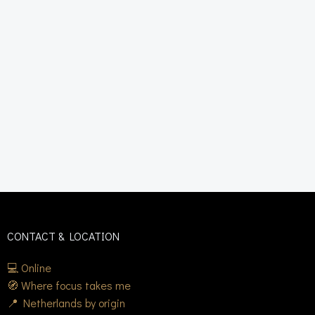
CONTACT & LOCATION
💻 Online
🧭 Where focus takes me
📍 Netherlands by origin