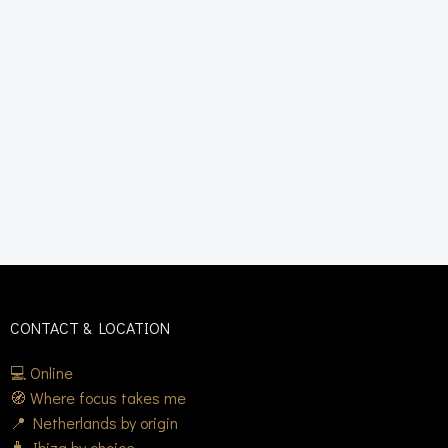
CONTACT & LOCATION
💻 Online
🧭 Where focus takes me
📍 Netherlands by origin
🧳 Ibiza by choice