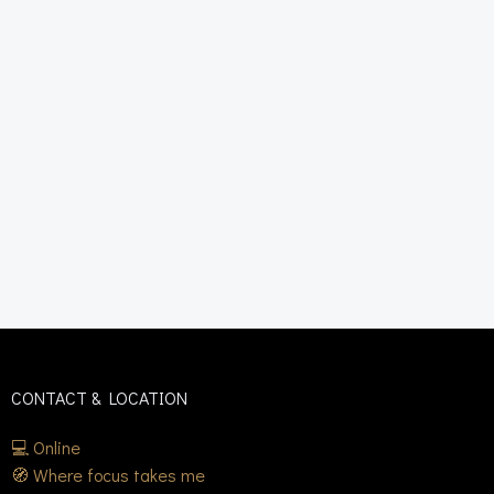
CONTACT & LOCATION
💻 Online
🧭 Where focus takes me