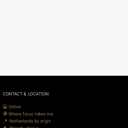
CONTACT & LOCATION
💻 Online
🧭 Where focus takes me
📍 Netherlands by origin
🧳 Ibiza by choice