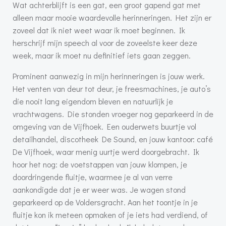
Wat achterblijft is een gat, een groot gapend gat met
alleen maar mooie waardevolle herinneringen. Het zijn er
zoveel dat ik niet weet waar ik moet beginnen. Ik
herschrijf mijn speech al voor de zoveelste keer deze
week, maar ik moet nu definitief iets gaan zeggen.
Prominent aanwezig in mijn herinneringen is jouw werk.
Het venten van deur tot deur, je freesmachines, je auto’s
die nooit lang eigendom bleven en natuurlijk je
vrachtwagens. Die stonden vroeger nog geparkeerd in de
omgeving van de Vijfhoek. Een ouderwets buurtje vol
detailhandel, discotheek De Sound, en jouw kantoor: café
De Vijfhoek, waar menig uurtje werd doorgebracht. Ik
hoor het nog: de voetstappen van jouw klompen, je
doordringende fluitje, waarmee je al van verre
aankondigde dat je er weer was. Je wagen stond
geparkeerd op de Voldersgracht. Aan het toontje in je
fluitje kon ik meteen opmaken of je iets had verdiend, of