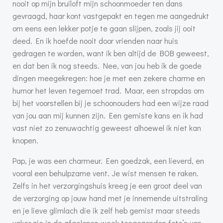
nooit op mijn bruiloft mijn schoonmoeder ten dans
gevraagd, haar kont vastgepakt en tegen me aangedrukt
om eens een lekker potje te gaan slijpen, zoals jij ooit
deed. En ik hoefde nooit door vrienden naar huis
gedragen te worden, want ik ben altijd de BOB geweest,
en dat ben ik nog steeds. Nee, van jou heb ik de goede
dingen meegekregen: hoe je met een zekere charme en
humor het leven tegemoet trad. Maar, een stropdas om
bij het voorstellen bij je schoonouders had een wijze raad
van jou aan mij kunnen zijn. Een gemiste kans en ik had
vast niet zo zenuwachtig geweest alhoewel ik niet kan
knopen.
Pap, je was een charmeur. Een goedzak, een lieverd, en
vooral een behulpzame vent. Je wist mensen te raken.
Zelfs in het verzorgingshuis kreeg je een groot deel van
de verzorging op jouw hand met je innemende uitstraling
en je lieve glimlach die ik zelf heb gemist maar steeds
vaker zie in de afgelopen week toegezonden foto’s van