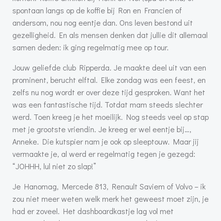
spontaan langs op de koffie bij Ron en Francien of
andersom, nou nog eentje dan. Ons leven bestond uit
gezelligheid. En als mensen denken dat jullie dit allemaal
samen deden: ik ging regelmatig mee op tour.
Jouw geliefde club Ripperda. Je maakte deel uit van een
prominent, berucht elftal. Elke zondag was een feest, en
zelfs nu nog wordt er over deze tijd gesproken. Want het
was een fantastische tijd. Totdat mam steeds slechter
werd. Toen kreeg je het moeilijk. Nog steeds veel op stap
met je grootste vriendin. Je kreeg er wel eentje bij…,
Anneke. Die kutspier nam je ook op sleeptouw. Maar jij
vermaakte je, al werd er regelmatig tegen je gezegd:
“JOHHH, lul niet zo slap!”
Je Hanomag, Mercede 813, Renault Saviem of Volvo – ik
zou niet meer weten welk merk het geweest moet zijn, je
had er zoveel. Het dashboardkastje lag vol met