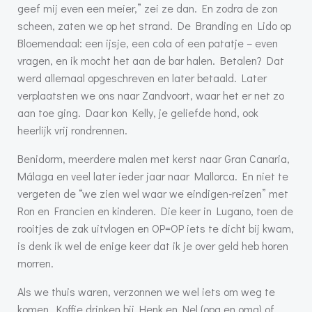
geef mij even een meier,” zei ze dan. En zodra de zon
scheen, zaten we op het strand. De Branding en Lido op
Bloemendaal: een ijsje, een cola of een patatje – even
vragen, en ik mocht het aan de bar halen. Betalen? Dat
werd allemaal opgeschreven en later betaald. Later
verplaatsten we ons naar Zandvoort, waar het er net zo
aan toe ging. Daar kon Kelly, je geliefde hond, ook
heerlijk vrij rondrennen.
Benidorm, meerdere malen met kerst naar Gran Canaria,
Málaga en veel later ieder jaar naar Mallorca. En niet te
vergeten de “we zien wel waar we eindigen-reizen” met
Ron en Francien en kinderen. Die keer in Lugano, toen de
rooitjes de zak uitvlogen en OP=OP iets te dicht bij kwam,
is denk ik wel de enige keer dat ik je over geld heb horen
morren.
Als we thuis waren, verzonnen we wel iets om weg te
komen. Koffie drinken bij Henk en Nel (opa en oma) of