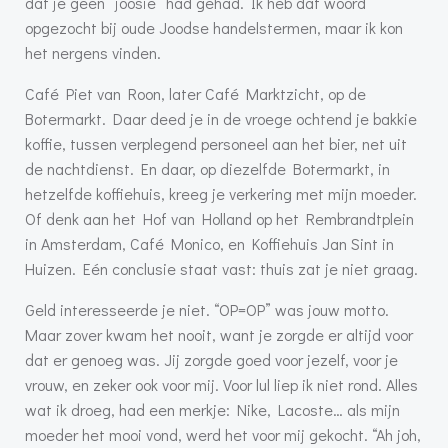
dat je geen “joosie” had gehad. Ik heb dat woord
opgezocht bij oude Joodse handelstermen, maar ik kon
het nergens vinden.
Café Piet van Roon, later Café Marktzicht, op de
Botermarkt. Daar deed je in de vroege ochtend je bakkie
koffie, tussen verplegend personeel aan het bier, net uit
de nachtdienst. En daar, op diezelfde Botermarkt, in
hetzelfde koffiehuis, kreeg je verkering met mijn moeder.
Of denk aan het Hof van Holland op het Rembrandtplein
in Amsterdam, Café Monico, en Koffiehuis Jan Sint in
Huizen. Eén conclusie staat vast: thuis zat je niet graag.
Geld interesseerde je niet. “OP=OP” was jouw motto.
Maar zover kwam het nooit, want je zorgde er altijd voor
dat er genoeg was. Jij zorgde goed voor jezelf, voor je
vrouw, en zeker ook voor mij. Voor lul liep ik niet rond. Alles
wat ik droeg, had een merkje: Nike, Lacoste… als mijn
moeder het mooi vond, werd het voor mij gekocht. “Ah joh,