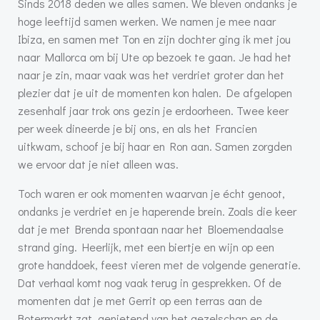
Sinds 2018 deden we alles samen. We bleven ondanks je
hoge leeftijd samen werken. We namen je mee naar
Ibiza, en samen met Ton en zijn dochter ging ik met jou
naar Mallorca om bij Ute op bezoek te gaan. Je had het
naar je zin, maar vaak was het verdriet groter dan het
plezier dat je uit de momenten kon halen. De afgelopen
zesenhalf jaar trok ons gezin je erdoorheen. Twee keer
per week dineerde je bij ons, en als het Francien
uitkwam, schoof je bij haar en Ron aan. Samen zorgden
we ervoor dat je niet alleen was.
Toch waren er ook momenten waarvan je écht genoot,
ondanks je verdriet en je haperende brein. Zoals die keer
dat je met Brenda spontaan naar het Bloemendaalse
strand ging. Heerlijk, met een biertje en wijn op een
grote handdoek, feest vieren met de volgende generatie.
Dat verhaal komt nog vaak terug in gesprekken. Of de
momenten dat je met Gerrit op een terras aan de
Botermarkt zat, genietend van het gezelschap en de