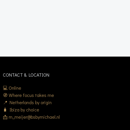
CONTACT & LOCATION
💻 Online
🧭 Where focus takes me
📍 Netherlands by origin
🧳 Ibiza by choice
📩 m_meijer@bsbymichael.nl