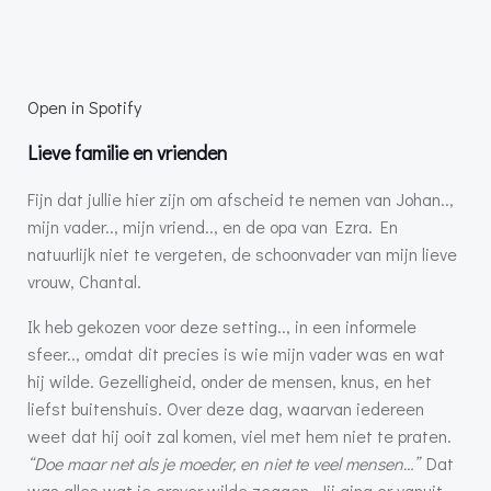
Open in Spotify
Lieve familie en vrienden
Fijn dat jullie hier zijn om afscheid te nemen van Johan..,
mijn vader.., mijn vriend.., en de opa van Ezra. En
natuurlijk niet te vergeten, de schoonvader van mijn lieve
vrouw, Chantal.
Ik heb gekozen voor deze setting.., in een informele
sfeer.., omdat dit precies is wie mijn vader was en wat
hij wilde. Gezelligheid, onder de mensen, knus, en het
liefst buitenshuis. Over deze dag, waarvan iedereen
weet dat hij ooit zal komen, viel met hem niet te praten.
“Doe maar net als je moeder, en niet te veel mensen…”
Dat
was alles wat je erover wilde zeggen. Jij ging er vanuit