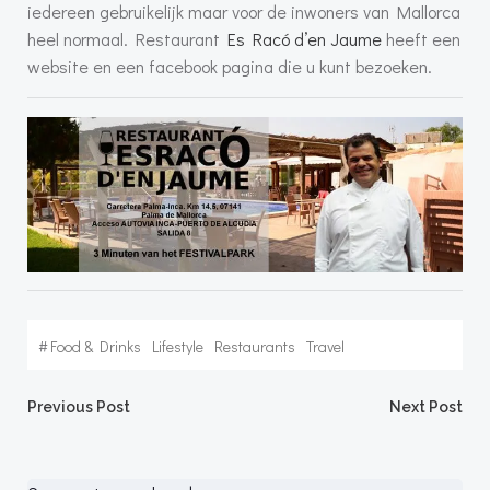
iedereen gebruikelijk maar voor de inwoners van Mallorca
heel normaal. Restaurant
Es Racó d’en Jaume
heeft een
website en een facebook pagina die u kunt bezoeken.
#
Food & Drinks
Lifestyle
Restaurants
Travel
Bericht
Bericht
Previous Post
Next Post
navigatie
navigatie