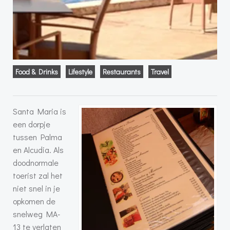
Food & Drinks
Lifestyle
Restaurants
Travel
Santa Maria is
een dorpje
tussen Palma
en Alcudia. Als
doodnormale
toerist zal het
niet snel in je
opkomen de
snelweg MA-
13 te verlaten