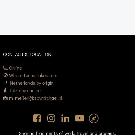
CONTACT & LOCATION
💻 Online
🧭 Where focus takes me
📍 Netherlands by origin
🧳 Ibiza by choice
📩 m_meijer@bsbymichael.nl
Sharing fragments of work, travel and process.