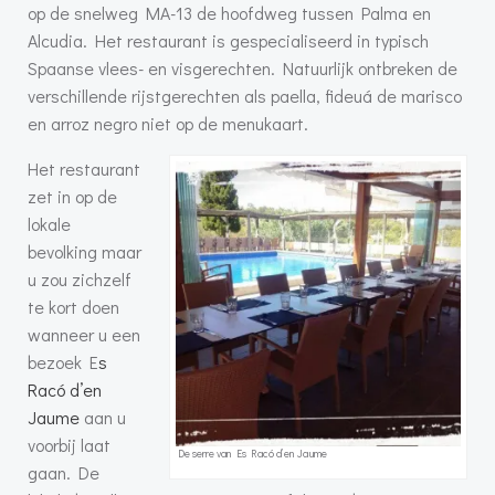
op de snelweg MA-13 de hoofdweg tussen Palma en
Alcudia. Het restaurant is gespecialiseerd in typisch
Spaanse vlees- en visgerechten. Natuurlijk ontbreken de
verschillende rijstgerechten als paella, fideuá de marisco
en arroz negro niet op de menukaart.
Het restaurant
zet in op de
lokale
bevolking maar
u zou zichzelf
te kort doen
wanneer u een
bezoek E
s
Racó d’en
Jaume
aan u
voorbij laat
De serre van Es Racó d’en Jaume
gaan. De