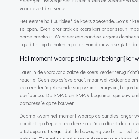
gedragen. Bewegingen tussen steun en weerstand werd
voor dezelfde niveaus.
Het eerste half uur bleef de koers zoekende. Soms ti
te lopen. Even later brak de koers kort onder steun, 
harde breakout. Wanneer een aandeel ergens doorheen 
liquiditeit op te halen in plaats van daadwerkelijk te dra
Het moment waarop structuur belangrijker w
Later in de vooravond zakte de koers verder terug ric
reactie. Geen explosieve draai, maar wel voldoende om 
een eerder ingetekende supplyzone terugwon, begon het
confluence. De EMA 6 en EMA 9 begonnen opnieuw omho
compressie op te bouwen.
Daarna kwam het moment waarop de candles langer werd
candle liep diep een eerdere zone in en direct daarna 
uitstappen uit
angst
dat de beweging voorbij is. Toch z
gebeurt. Zakt prijs volledig terug door structuur heen, 