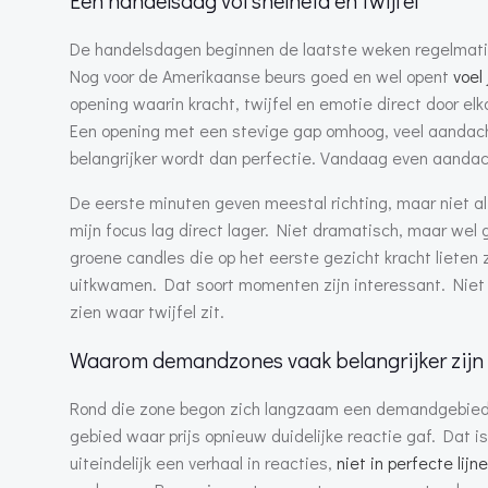
Een handelsdag vol snelheid en twijfel
De handelsdagen beginnen de laatste weken regelmatig 
Nog voor de Amerikaanse beurs goed en wel opent
voel
opening waarin kracht, twijfel en emotie direct door e
Een opening met een stevige gap omhoog, veel aandacht
belangrijker wordt dan perfectie. Vandaag even aandac
De eerste minuten geven meestal richting, maar niet a
mijn focus lag direct lager. Niet dramatisch, maar wel
groene candles die op het eerste gezicht kracht lieten 
uitkwamen. Dat soort momenten zijn interessant. Niet 
zien waar twijfel zit.
Waarom demandzones vaak belangrijker zijn d
Rond die zone begon zich langzaam een demandgebied a
gebied waar prijs opnieuw duidelijke reactie gaf. Dat is
uiteindelijk een verhaal in reacties,
niet in perfecte lijn