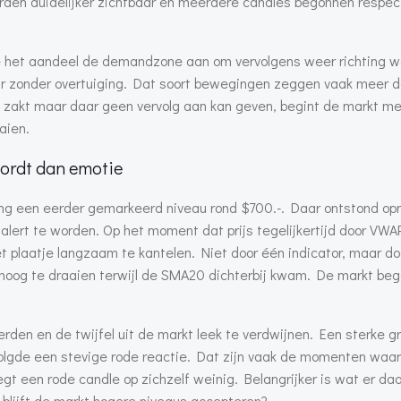
en duidelijker zichtbaar en meerdere candles begonnen respec
kte het aandeel de demandzone aan om vervolgens weer richting 
maar zonder overtuiging. Dat soort bewegingen zeggen vaak meer 
zakt maar daar geen vervolg aan kan geven, begint de markt me
aien.
ordt dan emotie
hting een eerder gemarkeerd niveau rond $700.-. Daar ontstond o
alert te worden. Op het moment dat prijs tegelijkertijd door VWA
 plaatje langzaam te kantelen. Niet door één indicator, maar do
og te draaien terwijl de SMA20 dichterbij kwam. De markt be
en en de twijfel uit de markt leek te verdwijnen. Een sterke g
volgde een stevige rode reactie. Dat zijn vaak de momenten waar
egt een rode candle op zichzelf weinig. Belangrijker is wat er da
of blijft de markt hogere niveaus accepteren?