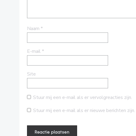
Naam
*
E-mail
*
Site
Stuur mij een e-mail als er vervolgreacties zijn.
Stuur mij een e-mail als er nieuwe berichten zijn.