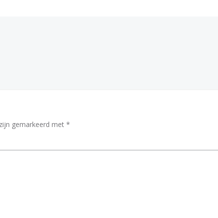
Bericht
navigatie
 zijn gemarkeerd met
*