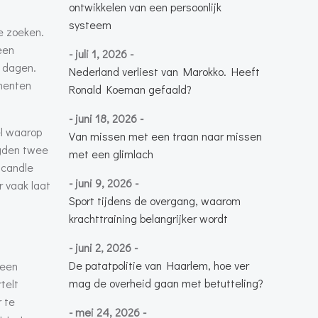
ontwikkelen van een persoonlijk
systeem
e zoeken.
een
- juli 1, 2026 -
t dagen.
Nederland verliest van Marokko. Heeft
omenten
Ronald Koeman gefaald?
- juni 18, 2026 -
el waarop
Van missen met een traan naar missen
lgden twee
met een glimlach
scandle
- juni 9, 2026 -
 vaak laat
Sport tijdens de overgang, waarom
krachttraining belangrijker wordt
- juni 2, 2026 -
De patatpolitie van Haarlem, hoe ver
 een
mag de overheid gaan met betutteling?
telt
 te
- mei 24, 2026 -