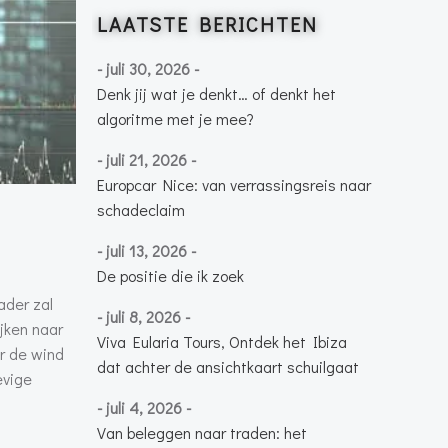
LAATSTE BERICHTEN
- juli 30, 2026 -
Denk jij wat je denkt… of denkt het
algoritme met je mee?
- juli 21, 2026 -
Europcar Nice: van verrassingsreis naar
schadeclaim
- juli 13, 2026 -
De positie die ik zoek
ader zal
- juli 8, 2026 -
ijken naar
Viva Eularia Tours, Ontdek het Ibiza
r de wind
dat achter de ansichtkaart schuilgaat
evige
.
- juli 4, 2026 -
Van beleggen naar traden: het