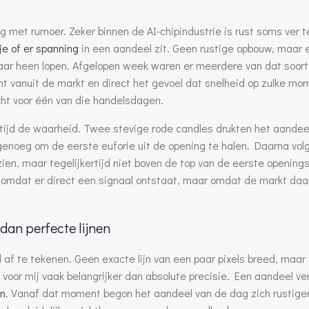
met rumoer. Zeker binnen de AI-chipindustrie is rust soms ver t
 je of er spanning
in een aandeel zit. Geen rustige opbouw, maar 
lkaar heen lopen. Afgelopen week waren er meerdere van dat soor
 vanuit de markt en direct het gevoel dat snelheid op zulke m
ht voor één van die handelsdagen.
ltijd de waarheid. Twee stevige rode candles drukten het aande
 genoeg om de eerste euforie uit de opening te halen. Daarna vo
zien, maar tegelijkertijd niet boven de top van de eerste opening
omdat er direct een signaal ontstaat, maar omdat de markt daar
an perfecte lijnen
f te tekenen. Geen exacte lijn van een paar pixels breed, maar
 voor mij vaak belangrijker dan absolute precisie. Een aandeel ver
en
. Vanaf dat moment begon het aandeel van de dag zich rustiger