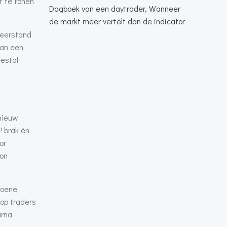
t te tonen
Dagboek van een daytrader, Wanneer
de markt meer vertelt dan de indicator
weerstand
dan een
estal
pnieuw
P brak én
or
gon
roene
op traders
arna