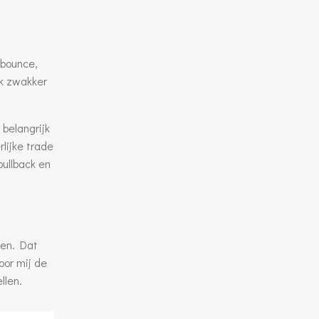
 bounce,
ak zwakker
belangrijk
lijke trade
pullback en
gen. Dat
oor mij de
llen.