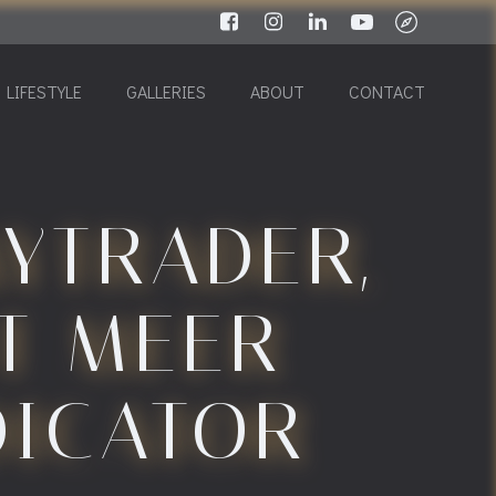
LIFESTYLE
GALLERIES
ABOUT
CONTACT
YTRADER,
T MEER
DICATOR