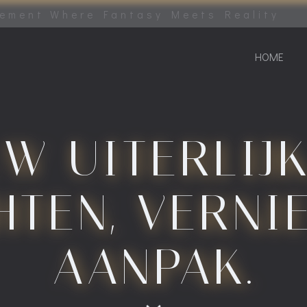
tement Where Fantasy Meets Reality
HOME
UW UITERLIJK
HTEN, VERN
AANPAK.