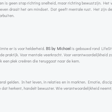
en is geen stap richting snelheid, maar richting bewustzijn. Het 
t leven draait het om mindset. Dat geeft mentale rust. Het zijn d
arbuiten.
imte er is voor helderheid.
BS by Michael
is gebouwd rond LifeSt
fde praktijk. Voor mentale veerkracht. Voor verantwoordelijkheid zo
ik een plek creëren die teruggaat naar de kern.
eral gelden. In het leven, in relaties en in markten. Emotie, discip
e dat herkent, handelt bewuster. Wie verantwoordelijkheid neemt