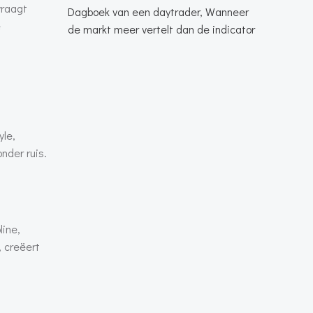
vraagt
Dagboek van een daytrader, Wanneer
e
de markt meer vertelt dan de indicator
yle,
nder ruis.
line,
, creëert