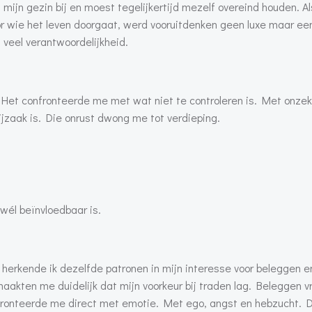
 mijn gezin bij en moest tegelijkertijd mezelf overeind houden. Al
or wie het leven doorgaat, werd vooruitdenken geen luxe maar ee
 veel verantwoordelijkheid.
. Het confronteerde me met wat niet te controleren is. Met onzek
jzaak is. Die onrust dwong me tot verdieping.
wél beïnvloedbaar is.
 herkende ik dezelfde patronen in mijn interesse voor beleggen en
akten me duidelijk dat mijn voorkeur bij traden lag. Beleggen v
nfronteerde me direct met emotie. Met ego, angst en hebzucht. 