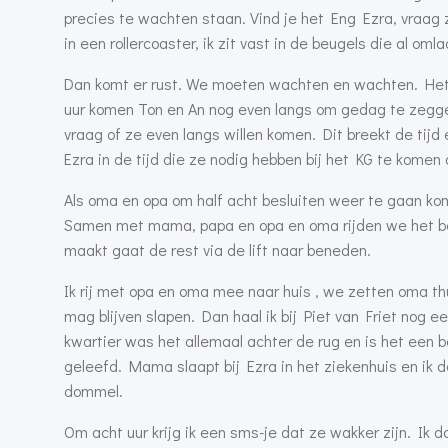
precies te wachten staan. Vind je het Eng Ezra, vraag z
in een rollercoaster, ik zit vast in de beugels die al omla
Dan komt er rust. We moeten wachten en wachten. Het is
uur komen Ton en An nog even langs om gedag te zegge
vraag of ze even langs willen komen. Dit breekt de ti
Ezra in de tijd die ze nodig hebben bij het KG te komen
Als oma en opa om half acht besluiten weer te gaan ko
Samen met mama, papa en opa en oma rijden we het be
maakt gaat de rest via de lift naar beneden.
Ik rij met opa en oma mee naar huis , we zetten oma t
mag blijven slapen. Dan haal ik bij Piet van Friet nog e
kwartier was het allemaal achter de rug en is het een 
geleefd. Mama slaapt bij Ezra in het ziekenhuis en ik do
dommel.
Om acht uur krijg ik een sms-je dat ze wakker zijn. Ik 