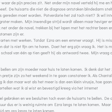
waar de pijn precies zit. Net onder mijn navel verteld hij me en h
 neef. De huisarts die niet de diagnose ontstoken blindedarm stel
s gereden moet worden. Potverdorie het zal toch niet!? Ik wil int
roter maken. Mijn inwendige strijd wordt alleen maar heviger en 
net onder de navel, trekken bij het lopen met het rechter been e
ptomen zijn er.
 starten met werken. Totdat Ezra om een emmer vraagt. Hij is mis
 en dat is niet fijn om te horen. Doet het erg pijn vraag ik. Het is
een schaal van één op tien geeft hij als antwoord twee. Mijn vraag
te bellen om zijn moeder naar huis te laten komen. Ik denk dat het 
 pretje zijn zo het weekend in te gaan constateer ik. Als Chanta
, zeg ik dan maar wat als het meer is dan een klein virusje, hoe gaa
tellen wat ik al wist en bevestigd kreeg via het internet
el gebroken en we besluiten toch even de huisarts te bellen. De 
kuur dus er is weinig ruimte om Ezra langs te laten komen. Maar
eid om ons langs te laten komen.