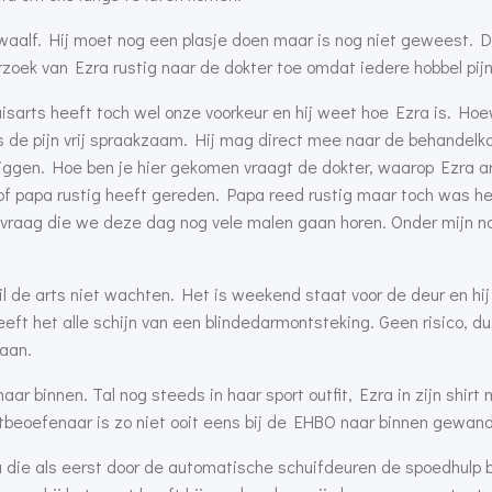
twaalf. Hij moet nog een plasje doen maar is nog niet geweest. 
rzoek van Ezra rustig naar de dokter toe omdat iedere hobbel pijn
uisarts heeft toch wel onze voorkeur en hij weet hoe Ezra is. Ho
anks de pijn vrij spraakzaam. Hij mag direct mee naar de behandel
liggen. Hoe ben je hier gekomen vraagt de dokter, waarop Ezra 
 of papa rustig heeft gereden. Papa reed rustig maar toch was h
n vraag die we deze dag nog vele malen gaan horen. Onder mijn na
l de arts niet wachten. Het is weekend staat voor de deur en hij
eft het alle schijn van een blindedarmontsteking. Geen risico, dus
aan.
aar binnen. Tal nog steeds in haar sport outfit, Ezra in zijn shirt
rtbeoefenaar is zo niet ooit eens bij de EHBO naar binnen gewand
a die als eerst door de automatische schuifdeuren de spoedhulp 