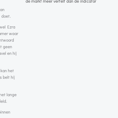
de markt meer vertelt dan de indicator
Dan
 doet.
ewel Ezra
kamer waar
antwoord
et geen
vel en hij
 kan het
 belt hij
 met lange
eld.
binnen