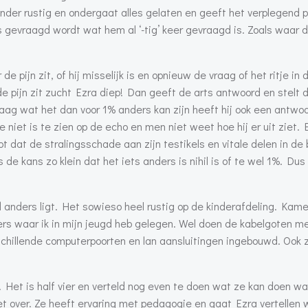
der rustig en ondergaat alles gelaten en geeft het verplegend 
s gevraagd wordt wat hem al ‘-tig’ keer gevraagd is. Zoals waar d
 pijn zit, of hij misselijk is en opnieuw de vraag of het ritje in 
 pijn zit zucht Ezra diep! Dan geeft de arts antwoord en stelt d
g wat het dan voor 1% anders kan zijn heeft hij ook een antwoor
 niet is te zien op de echo en men niet weet hoe hij er uit ziet.
ot dat de stralingsschade aan zijn testikels en vitale delen in de 
s de kans zo klein dat het iets anders is nihil is of te wel 1%. Dus
nders ligt. Het sowieso heel rustig op de kinderafdeling. Kamer
ers waar ik in mijn jeugd heb gelegen. Wel doen de kabelgoten me
schillende computerpoorten en lan aansluitingen ingebouwd. Ook 
Het is half vier en verteld nog even te doen wat ze kan doen wa
het over. Ze heeft ervaring met pedagogie en gaat Ezra vertellen