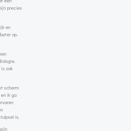
er een
ijn precies
ijk en
beter op.
 een
iologie.
 is ook
het scherm
 en ik ga
ervaren
en
ulpsel is.
pijn