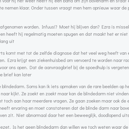
 voor hij het weet heeft hij een band om zijn bovenarm en staat 
e nemen klaar. Onder tussen vraagt men hem opnieuw waar de p
d afgenomen worden. Infuus!? Moet hij blijven dan? Ezra is missel
ien heeft hij regelmatig moeten spugen en dat maakt het er niet 
lang uit
rts komt met tot de zelfde diagnose dat het veel weg heeft van
n. Ezra krijgt een ziekenhuisbed om vervoerd te worden naar rad
 voor ons open. Dat de aanvraagbrief bij de spoedhulp is vergeten
 brief kan later
de blindedarm. Soms kan ik iets opmaken van de rare beelden op 
aar kijkt. Ze zoekt en zoekt maar kan de blindedarm niet vinden
e het toch aan haar meerdere vragen. Ze gaan zoeken maar ook de 
heeft ervaring en moet constateren dat de blinde darm naar bov
leven zit. Niet abnormaal daar het een beweeglijk, doodlopend uitst
ezet. Is het geen blindedarm dan willen we toch weten waar de 