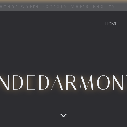
tement Where Fantasy Meets Reality
HOME
INDEDARMON