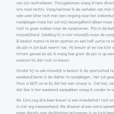
van zijn rechterbeen. Thuisgekomen vraag ik hem direct 
iets naar rechts. Vaag herinner ik de verhalen van mijn
vele uren later toch met een rotgang naar het ziekenhui
raadplegen maar het zal mijn bezorgdheid alleen maar g
toch te gaan zoeken naar de symptomen. Pijn in de buik 
misselijkheid. Gelukkig hij is niet misselijk maar de sym
Ik besluit mama te laten sporten en een half uurtje te
de pijn in zijn buik neemt toe. Hij kreunt af en toe licht
irritant gevoel en als ik vraag hoe groot de pijn is op 
waarom hij dan toch zo kreunt.
Omdat hij nu ook misselijk is besluit ik de sportschool 
weekend beter is de dokter te raadplegen. Het zal geen
thuis is blijft ze er bij dat het een virusje is. Dat kan
dat dan in het weekend aanpakken vraag ik zonder te ver
Als Ezra nog drie keer kreunt is een moederhart toch sn
is niet erg meewerkend. We draaien al een extra spree
meer details over de klachten prijsgeven is ze toch ber