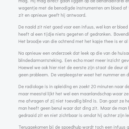
mag. Hij mag direct gaan liggen op de behandeltafel en
wagentje met de benodigde instrumenten om bloed af t
zit en opnieuw geeft hij antwoord.
De naald zit niet goed voor een infuus, wel kan er bloe
heeft al een tijdje niets gegeten of gedronken. Bovend
Het broodje van die ochtend met het kopje thee is er al 
Na opnieuw een onderzoek dat leek op die van de huisa
blindedarmontsteking. Een echo moet meer inzicht geve
Hoewel we ook hier niet de eerste zijn staat de deur al
geen probleem. De verpleegster weet het nummer en de
De radiologe is in opleiding en zoekt 20 minuten naar 
maar meestal lijkt het wel een maanlandschap waar ze n
me afvragen of zij niet toevallig blind is. Dan gaat z
man heeft geen benul waar dat ding zit. Maar de man 
gedraaid zit en niet zichtbaar is omdat hij achter zijn 
Teruggekomen bij de spoedhulp wordt toch een infuus g