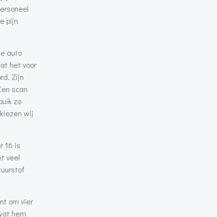
personeel
e pijn
de auto
at het voor
d. Zijn
 Een scan
buik zo
 kiezen wij
 16 is
t veel
zuurstof
nt om vier
 wat hem