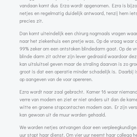
vandaan komt dus Erza wordt opgenomen. Ezra is bijzon
netjes en regelmatig duidelijk antwoord, tenzij hem iet
precies zit.
Dan komt uiteindelijk een chirurg nogmaals vragen waar de
naar het ziekenhuis een pretje was. Op de vraag waar de
99% zeker om een ontstoken blindedarm gaat. Op de vraa
blinde darm zit achter zijn lever gedraaid waardoor deze
kan uitsluitsel geven maar de straling daarvan is zo gro
groot is dat een operatie minder schadelijk is. Daarbij i
op aangeven van de voor opereren.
Ezra wordt naar zaal gebracht. Kamer 16 waar niemand a
verre van modern en ziet er niet anders uit dan de kam
witte en groene stopcontacten modern aan. Er zijn ver
kan gewoon uit de muur worden gehaald.
We worden netjes ontvangen door een verpleegkundige. 
uur stopt haar dienst. Om vier uur neemt haar collega 