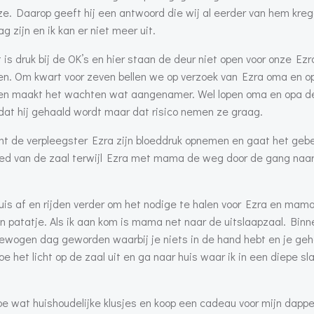
e. Daarop geeft hij een antwoord die wij al eerder van hem krege
ag zijn en ik kan er niet meer uit.
 druk bij de OK’s en hier staan de deur niet open voor onze Ezra
n. Om kwart voor zeven bellen we op verzoek van Ezra oma en o
jd en maakt het wachten wat aangenamer. Wel lopen oma en opa d
 dat hij gehaald wordt maar dat risico nemen ze graag.
mt de verpleegster Ezra zijn bloeddruk opnemen en gaat het geb
d van de zaal terwijl Ezra met mama de weg door de gang naa
huis af en rijden verder om het nodige te halen voor Ezra en ma
en patatje. Als ik aan kom is mama net naar de uitslaapzaal. Binn
bewogen dag geworden waarbij je niets in de hand hebt en je geh
e het licht op de zaal uit en ga naar huis waar ik in een diepe sl
doe wat huishoudelijke klusjes en koop een cadeau voor mijn dappe