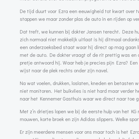
De tijd duurt voor Ezra een eeuwigheid tot kwart over 
stappen we maar zonder plas de auto in en rijden op ve
Dat treft, we kunnen bij dokter Jansen terecht. Deze h
zich normaal niet makkelijk uitlaat is hij ditmaal ond
een onderzoeksbed staat waar hij direct op mag gaan 
met de auto. De dokter vraagt of de rit prettig was en
pretje antwoord hij. Waar heb je precies pijn Ezra? Ee
wijst naar de plek rechts onder zijn navel.
Na wat voelen, drukken, loslaten, kneden en betasten wi
niet monitoren. Het buikvlies is niet hard maar verder he
naar het Kennemer Gasthuis waar we direct naar toe g
Met z’n drietjes lopen we bij de eerste hulp van het KG n
mouwen, korte broek en zijn Adidas slippers. Welke spo
Er zijn meerdere mensen voor ons maar toch is het Ezr