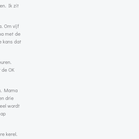
n. Ik zit
. Om vijf
pa met de
e kans dat
euren.
r de OK
ma. Mama
en drie
eel wordt
aap
re kerel.