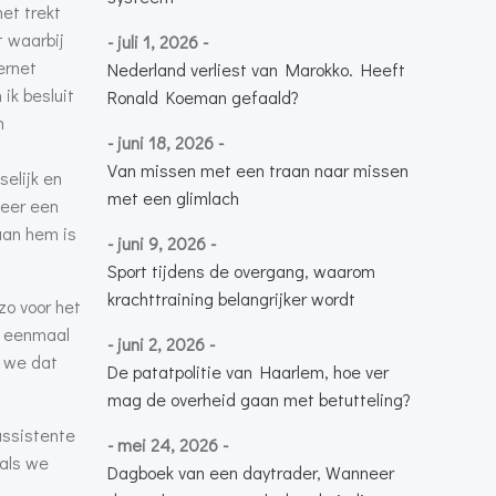
et trekt
t waarbij
- juli 1, 2026 -
ernet
Nederland verliest van Marokko. Heeft
ik besluit
Ronald Koeman gefaald?
n
- juni 18, 2026 -
Van missen met een traan naar missen
selijk en
met een glimlach
 meer een
 aan hem is
- juni 9, 2026 -
Sport tijdens de overgang, waarom
krachttraining belangrijker wordt
zo voor het
l eenmaal
- juni 2, 2026 -
n we dat
De patatpolitie van Haarlem, hoe ver
mag de overheid gaan met betutteling?
assistente
- mei 24, 2026 -
 als we
Dagboek van een daytrader, Wanneer