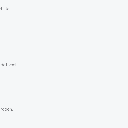
t. Je
 dat voel
dragen.