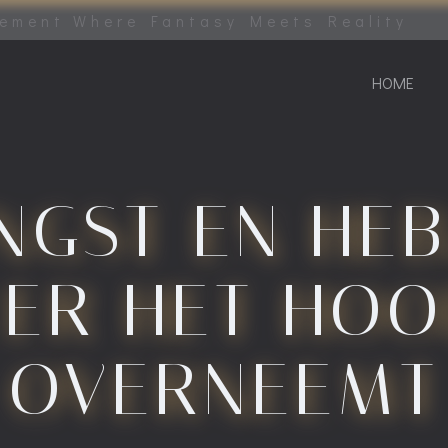
tement Where Fantasy Meets Reality
HOME
NGST EN HEB
ER HET HOO
OVERNEEMT