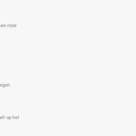
eken naar
tegen
elt op het