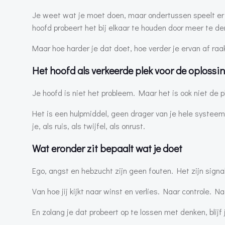
Je weet wat je moet doen, maar ondertussen speelt er i
hoofd probeert het bij elkaar te houden door meer te d
Maar hoe harder je dat doet, hoe verder je ervan af raa
Het hoofd als verkeerde plek voor de oplossi
Je hoofd is niet het probleem. Maar het is ook niet de p
Het is een hulpmiddel, geen drager van je hele systeem
je, als ruis, als twijfel, als onrust.
Wat eronder zit bepaalt wat je doet
Ego, angst en hebzucht zijn geen fouten. Het zijn signa
Van hoe jij kijkt naar winst en verlies. Naar controle
En zolang je dat probeert op te lossen met denken, blijf 