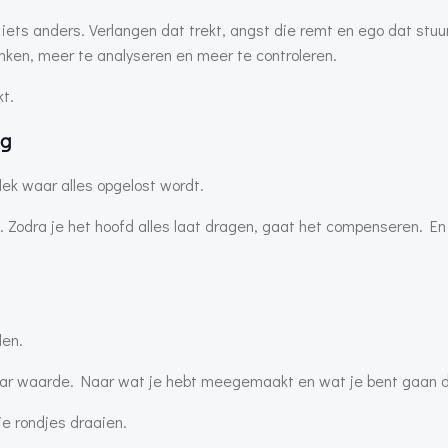
ets anders. Verlangen dat trekt, angst die remt en ego dat stuur
enken, meer te analyseren en meer te controleren.
kt.
ng
lek waar alles opgelost wordt.
. Zodra je het hoofd alles laat dragen, gaat het compenseren. En
len.
. Naar waarde. Naar wat je hebt meegemaakt en wat je bent gaan 
je rondjes draaien.