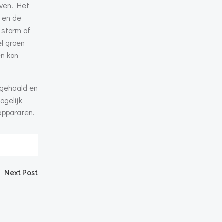
even. Het
 en de
 storm of
l groen
en kon
 gehaald en
ogelijk
apparaten.
Next Post