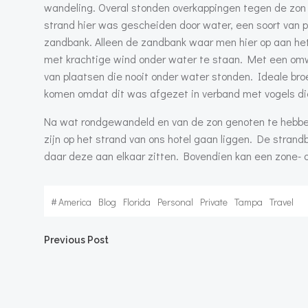
wandeling. Overal stonden overkappingen tegen de zon
strand hier was gescheiden door water, een soort van 
zandbank. Alleen de zandbank waar men hier op aan het
met krachtige wind onder water te staan. Met een omw
van plaatsen die nooit onder water stonden. Ideale broe
komen omdat dit was afgezet in verband met vogels die
Na wat rondgewandeld en van de zon genoten te hebben
zijn op het strand van ons hotel gaan liggen. De strand
daar deze aan elkaar zitten. Bovendien kan een zone- 
#
America
Blog
Florida
Personal
Private
Tampa
Travel
Bericht
Previous Post
navigatie