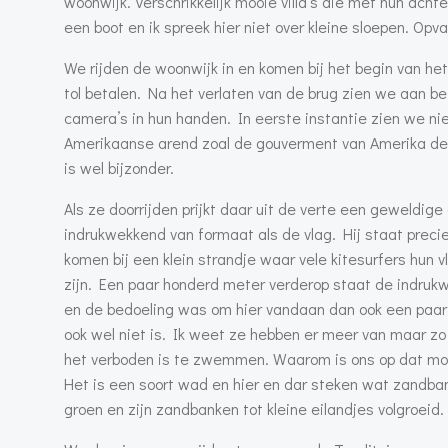
woonwijk. Verschrikkelijk mooie villa’s die met hun ach
een boot en ik spreek hier niet over kleine sloepen. Opval
We rijden de woonwijk in en komen bij het begin van h
tol betalen. Na het verlaten van de brug zien we aan 
camera’s in hun handen. In eerste instantie zien we n
Amerikaanse arend zoal de gouverment van Amerika deze 
is wel bijzonder.
Als ze doorrijden prijkt daar uit de verte een geweldig
indrukwekkend van formaat als de vlag. Hij staat precie
komen bij een klein strandje waar vele kitesurfers hun v
zijn. Een paar honderd meter verderop staat de indru
en de bedoeling was om hier vandaan dan ook een paar 
ook wel niet is. Ik weet ze hebben er meer van maar zo
het verboden is te zwemmen. Waarom is ons op dat mome
Het is een soort wad en hier en dar steken wat zandba
groen en zijn zandbanken tot kleine eilandjes volgroeid.