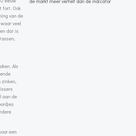
900 eeuw
de markt meer vertelt dan de indicator
 fort. Ook
ming van de
 waar veel
en dat is
 tassen,
aken. Als
lende
 zinken,
vissers
l aan de
bordjes
ndere
voor een