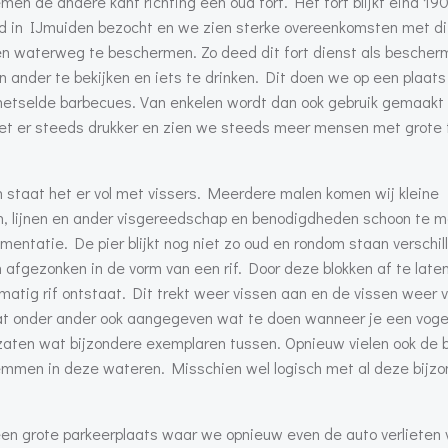
men de andere kant richting een oud fort. Het fort blijkt eind 1
d in IJmuiden bezocht en we zien sterke overeenkomsten met dit
en waterweg te beschermen. Zo deed dit fort dienst als bescher
ander te bekijken en iets te drinken. Dit doen we op een plaats
metselde barbecues. Van enkelen wordt dan ook gebruik gemaakt 
t het er steeds drukker en zien we steeds meer mensen met grote
en staat het er vol met vissers. Meerdere malen komen wij kleine
, lijnen en ander visgereedschap en benodigdheden schoon te m
entatie. De pier blijkt nog niet zo oud en rondom staan verschil
 afgezonken in de vorm van een rif. Door deze blokken af te laten
matig rif ontstaat. Dit trekt weer vissen aan en de vissen weer 
at onder ander ook aangegeven wat te doen wanneer je een voge
 zaten wat bijzondere exemplaren tussen. Opnieuw vielen ook de 
mmen in deze wateren. Misschien wel logisch met al deze bijzo
een grote parkeerplaats waar we opnieuw even de auto verlieten 