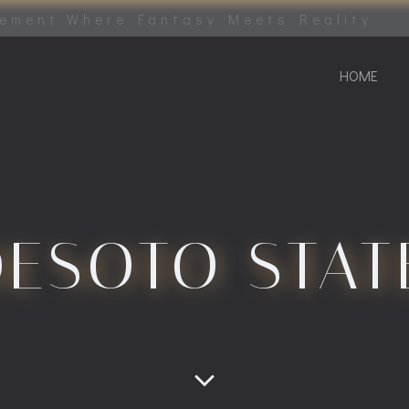
tement Where Fantasy Meets Reality
HOME
ESOTO STAT