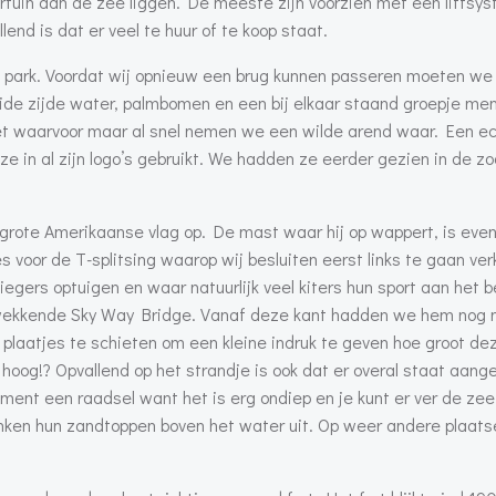
tertuin aan de zee liggen. De meeste zijn voorzien met een liftsy
lend is dat er veel te huur of te koop staat.
et park. Voordat wij opnieuw een brug kunnen passeren moeten w
beide zijde water, palmbomen en een bij elkaar staand groepje m
iet waarvoor maar al snel nemen we een wilde arend waar. Een e
in al zijn logo’s gebruikt. We hadden ze eerder gezien in de zo
e grote Amerikaanse vlag op. De mast waar hij op wappert, is eve
s voor de T-splitsing waarop wij besluiten eerst links te gaan ve
liegers optuigen en waar natuurlijk veel kiters hun sport aan het
kwekkende Sky Way Bridge. Vanaf deze kant hadden we hem nog n
plaatjes te schieten om een kleine indruk te geven hoe groot de
 hoog!? Opvallend op het strandje is ook dat er overal staat aan
nt een raadsel want het is erg ondiep en je kunt er ver de zee 
nken hun zandtoppen boven het water uit. Op weer andere plaats