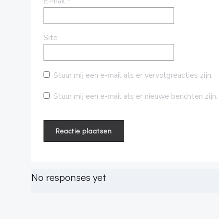
E-mail
*
Site
Stuur mij een e-mail als er vervolgreacties zijn.
Stuur mij een e-mail als er nieuwe berichten zijn.
No responses yet