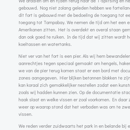
We draaien om en rijden terug naar de T-splitsing en ne
gebouwd. Nog niet zolang geleden hebben we forteilan
dit fort is gebouwd met de bedoeling de toegang tot e
toegang tot Tampabay. We nemen de tijd om het een en 
Amerikanen zitten. Het is overdekt en overal staan ge
dan ook goed te ruiken. In de tijd dat wij zitten word
koeltassen en watertanks.
Niet ver van het fort is een pier. Als wij hem bewandel
aanrechtjes tegen speciaal gemaakt om hengels, haken
we van de pier terug komen staat er een bord met docum
zones aangegeven. Hier blijken betonnen blokken te zijn
kan koraal zich gemakkelijker nestellen zodat een kunst
zoals wij hadden kunnen zien. Op de documentatie sta
haak slaat en welke vissen er zoal voorkomen. En daar
weer op waarop stond dat het verboden was om te zwe
vissen.
We reden verder zuidwaarts het park in en belande bij 