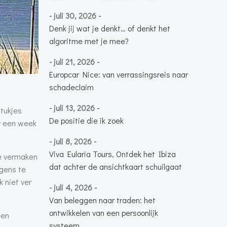
- juli 30, 2026 -
Denk jij wat je denkt… of denkt het
algoritme met je mee?
- juli 21, 2026 -
Europcar Nice: van verrassingsreis naar
schadeclaim
- juli 13, 2026 -
stukjes
De positie die ik zoek
er een week
- juli 8, 2026 -
Viva Eularia Tours, Ontdek het Ibiza
te vermaken
dat achter de ansichtkaart schuilgaat
rgens te
k niet ver
- juli 4, 2026 -
Van beleggen naar traden: het
ontwikkelen van een persoonlijk
een
systeem