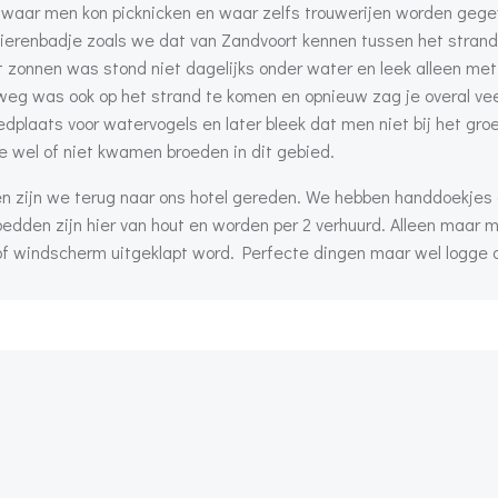
 waar men kon picknicken en waar zelfs trouwerijen worden geg
pierenbadje zoals we dat van Zandvoort kennen tussen het strand
 zonnen was stond niet dagelijks onder water en leek alleen met
eg was ook op het strand te komen en opnieuw zag je overal vee
dplaats voor watervogels en later bleek dat men niet bij het gro
 wel of niet kwamen broeden in dit gebied.
 zijn we terug naar ons hotel gereden. We hebben handdoekjes
bedden zijn hier van hout en worden per 2 verhuurd. Alleen maar m
of windscherm uitgeklapt word. Perfecte dingen maar wel logge 
Bericht
navigatie