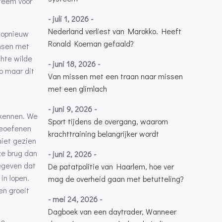
steem voor
- juli 1, 2026 -
Nederland verliest van Marokko. Heeft
e opnieuw
Ronald Koeman gefaald?
ensen met
chte wilde
- juni 18, 2026 -
o maar dit
Van missen met een traan naar missen
met een glimlach
n
- juni 9, 2026 -
rkennen. We
Sport tijdens de overgang, waarom
 beoefenen
krachttraining belangrijker wordt
iet gezien
ze brug dan
- juni 2, 2026 -
gegeven dat
De patatpolitie van Haarlem, hoe ver
in lopen.
mag de overheid gaan met betutteling?
en groeit
- mei 24, 2026 -
Dagboek van een daytrader, Wanneer