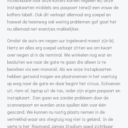
incheckbalie voor onze koffers komen regelen wij onze
instapkaarten middels ons paspoort terwijl een vrouw de
koffers labelt. Ook dit verloopt allemaal erg soepel en
hoewel de heenweg ook weinig problemen gaf gaat het
nu allemaal net eventjes makkelijker.
Omdat de auto om negen uur ingeleverd moest zijn bij
Hertz en alles erg soepel verloopt zitten we om kwart
over negen al in de terminal. We winkelen nog wat en
besluiten we naar de gate te gaan die alleen is te
bereiken via een monorail. Als we onze instapkaarten
hebben getoond mogen we plaatsnemen in het voertuig
op weg naar de gate en daar begint het circus. Schoenen
uit, riem af, laptop uit de tas, ieder zijn eigen paspoort en
instapkaart. Dan gaan we zonder probleem door de
scannerpoort en worden onze spullen één voor één
gescand. We kunnen nu rustig plaats nemen in de
vertrekhal waar ons vliegtuig nog niet is geland. In de
verte is het Raymond James Stadium goed zichtbaar