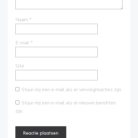
Naam
*
E-mail
*
Site
Stuur mij een e-mail als er vervolgreacties zijn.
Stuur mij een e-mail als er nieuwe berichten
zijn.