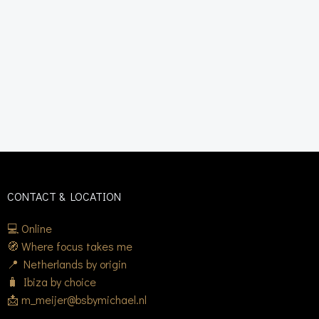
CONTACT & LOCATION
💻 Online
🧭 Where focus takes me
📍 Netherlands by origin
🧳 Ibiza by choice
📩 m_meijer@bsbymichael.nl