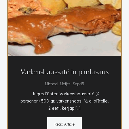
Varkenshaassaté in pindasaus
-
Michael Meijer
Sep 15
Ingrediënten Varkenshaassaté (4
personen) 500 gr. varkenshaas. ½ dl olijfolie.
2 eetl. ketjap […]
Read Article