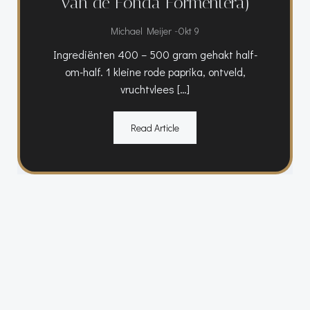
van de Fonda Formentera)
-
Michael Meijer
Okt 9
Ingrediënten 400 – 500 gram gehakt half-
om-half. 1 kleine rode paprika, ontveld,
vruchtvlees […]
Read Article